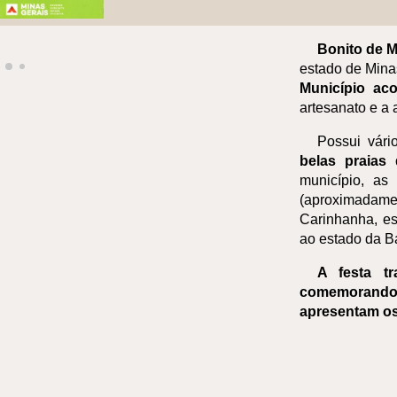
Bonito de 
estado de Mina
Município aco
artesanato e a a
Possui vári
belas praias
município, as
(aproximada
Carinhanha, e
ao estado da B
A festa tr
comemorando 
apresentam os