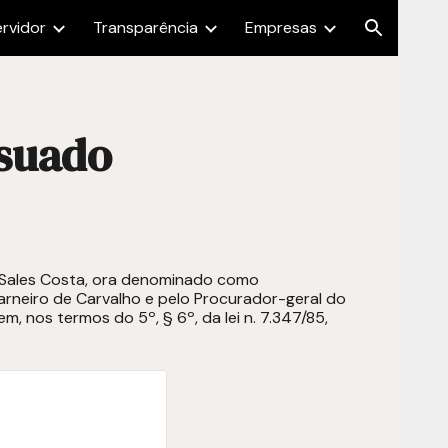
ervidor
Transparência
Empresas
ion
nsuado
to Sales Costa, ora denominado como
arneiro de Carvalho e pelo Procurador-geral do
 nos termos do 5º, § 6º, da lei n. 7.347/85,