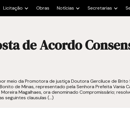
Licitação
Obras
Notícias
Secretarias
S
ip to main content
Skip to navigat
sta de Acordo Conse
 por meio da Promotora de justiça Doutora Gerciluce de Bri
 Bonito de Minas, representado pela Senhora Prefeita Vania C
 Moreira Magalhaes, ora denominado Compromissário; resolvem,
 seguintes clausulas (...)